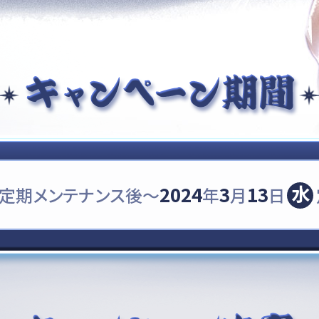
水
2024
3
13
定期メンテナンス後
～
年
月
日