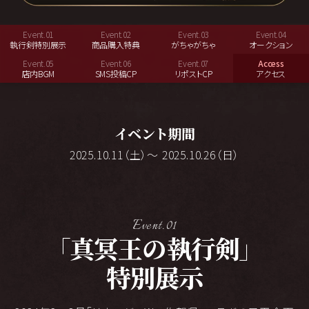
Event.01
Event.02
Event.03
Event.04
執行剣特別展示
商品購入特典
がちゃがちゃ
オークション
Event.05
Event.06
Event.07
Access
店内BGM
SMS投稿CP
リポストCP
アクセス
イベント期間
2025.10.11（土）～ 2025.10.26（日）
Event.01
「
」
真冥王の執行剣
特別展示