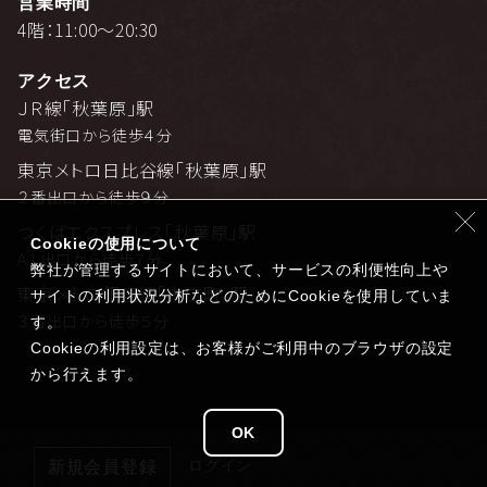
営業時間
4階：11:00～20:30
アクセス
ＪＲ線「秋葉原」駅
電気街口から徒歩４分
東京メトロ日比谷線「秋葉原」駅
２番出口から徒歩９分
つくばエクスプレス「秋葉原」駅
Cookieの使用について
A１出口から徒歩７分
弊社が管理するサイトにおいて、サービスの利便性向上や
東京メトロ銀座線「末広町」駅
サイトの利用状況分析などのためにCookieを使用していま
３番出口から徒歩５分
す。
Cookieの利用設定は、お客様がご利用中のブラウザの設定
から行えます。
OK
ログイン
新規会員登録