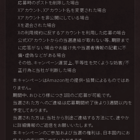
応募時のポストを削除した場合
Xアカウント、Xアカウント名を変更された場合
Xアカウントを非公開にしている場合
Xを退会された場合
Xの利用規約に反するアカウントを利用した応募の場合
公式Xアカウントからの当選連絡が取れない等、期限まで
に応答がない場合やお届け先や当選者情報の記載に不
備・虚偽などがある場合
その他、キャンペーン運営上、平等性を欠くような妨害/不
正行為と当社が判断した場合
本キャンペーンはAmazon社の提供・協賛によるものではあ
りません。
期間中、おひとり様につき1回のご応募が可能です。
当選された方へのご連絡は応募期間終了後より3週間以内を
予定しております。
当選された方は、当社から別途ご連絡する方法にて、速やか
に詳細情報のご返信をお願いいたします。
本キャンペーンのご参加および当選の権利は、日本国内にお
住まいの方に限らせていただきます。