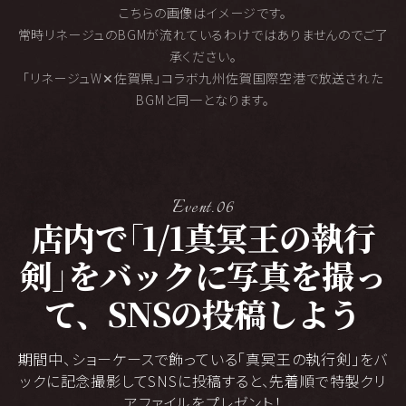
こちらの画像はイメージです。
常時リネージュのBGMが流れているわけではありませんのでご了
承ください。
「リネージュW✕佐賀県」コラボ九州佐賀国際空港で放送された
BGMと同一となります。
Event.06
「
店内で
1/1真冥王の執行
」
剣
をバックに
写真を撮っ
て、SNSの投稿しよう
期間中、ショーケースで飾っている「真冥王の執行剣」をバ
ックに記念撮影してSNSに投稿すると、
先着順で特製クリ
アファイルをプレゼント！