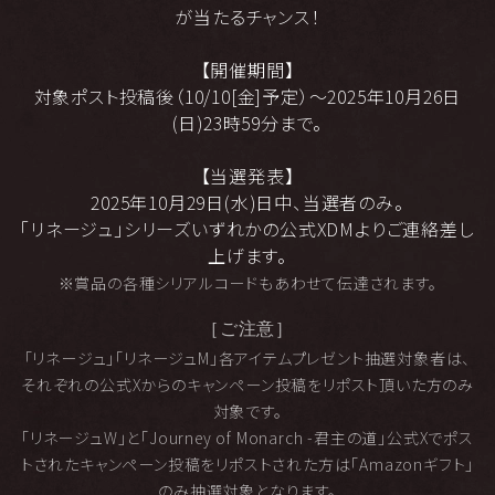
が当たるチャンス！
【開催期間】
対象ポスト投稿後（10/10[金]予定）～2025年10月26日
(日)23時59分まで。
【当選発表】
2025年10月29日(水)日中、当選者のみ。
「リネージュ」シリーズいずれかの公式XDMよりご連絡差し
上げます。
※賞品の各種シリアルコードもあわせて伝達されます。
［ご注意］
「リネージュ」「リネージュM」各アイテムプレゼント抽選対象者は、
それぞれの公式Xからのキャンペーン投稿をリポスト頂いた方のみ
対象です。
「リネージュW」と「Journey of Monarch -君主の道」公式Xでポス
トされたキャンペーン投稿をリポストされた方は「Amazonギフト」
のみ抽選対象となります。