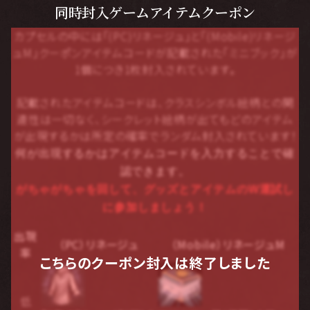
同時封入ゲームアイテムクーポン
カプセルの中には「(PC)リネージュ」と「(Mobile)リネージ
ュM」クーポンアイテムコードが記載された「ミニブック」が
1個につき1枚封入されています。
記載されたアイテムコードは、クラスシンボル絵柄との関
連性は一切なく、
シークレット絵柄が出てもどのアイテム
が出現するかは所定の確率でランダム封入されています！
何が出現するかはアイテムコードを入力することで確
認できます。
がちゃがちゃを回して、グッズとアイテムのW運試し
に参加しましょう！
出現
（PC）リネージュ
（Mobile）リネージュM
率
こちらのクーポン封入は終了しました
低