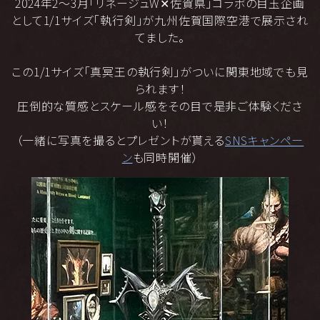
2024年2～3月「リネージュW✕佐賀県」コラボの目玉企画
として1/1サイズ「執行剣」が九州佐賀国際空港で展示され
てました。
この1/1サイズ「真冥王の執行剣」がついに関東地域でも見
られます！
圧倒的な質感とスケール感をその目で是非ご体験くださ
い！
（一緒に写真を撮るとプレゼントが貰える
SNSキャンペー
ン
も同時開催）