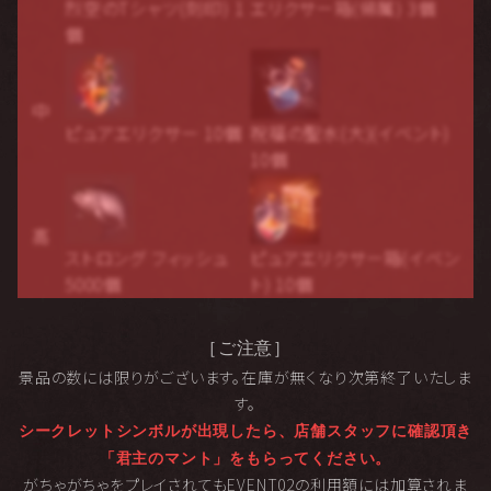
烈空のTシャツ(刻印) 1
エリクサー箱(帰属) 3個
個
中
ピュアエリクサー 10個
祝福の聖水(大)(イベント)
10個
高
ストロング フィッシュ
ピュアエリクサー箱(イベン
5000個
ト) 10個
［ご注意］
景品の数には限りがございます。在庫が無くなり次第終了いたしま
す。
シークレットシンボルが出現したら、店舗スタッフに確認頂き
「君主のマント」をもらってください。
がちゃがちゃをプレイされてもEVENT02の利用額には加算されま