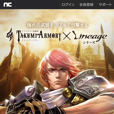
リネージュ
リネージュM
憧れの武器を、リアルで目撃せよ
リネージュW
Journey of Monarch