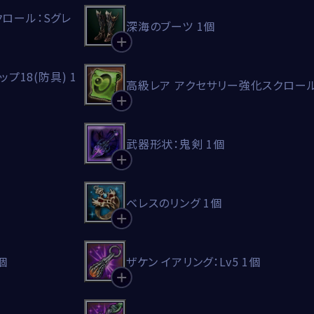
ロール：Sグレ
深海のブーツ 1個
プ18(防具) 1
高級レア アクセサリー強化スクロール
武器形状：鬼剣 1個
ベレスのリング 1個
個
ザケン イアリング：Lv5 1個