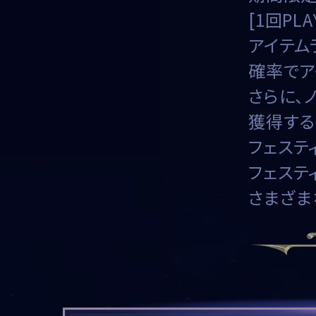
[1回PL
アイテム
確率でア
さらに、
獲得する
フェステ
フェステ
さまざま