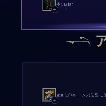
残り個数：
1
変身刻印書：ニンフ(伝説) 1