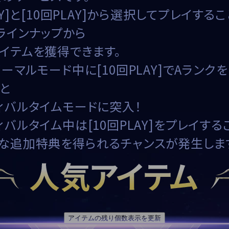
AY]と[10回PLAY]から選択してプレイする
ラインナップから
イテムを獲得できます。
ノーマルモード中に[10回PLAY]でAランクを
と
ィバルタイムモード
に突入！
ィバルタイム中
は[10回PLAY]をプレイする
な
追加特典を得られるチャンス
が発生しま
アイテムの残り個数表示を更新