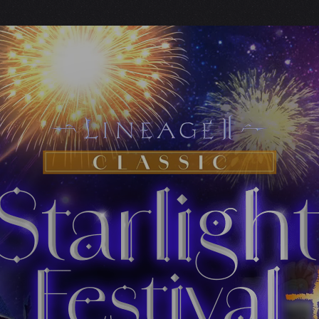
 GAME Plusの変更点
残存数の表示
期当選確率の公開
存状況をリセット
次回からは表示しない